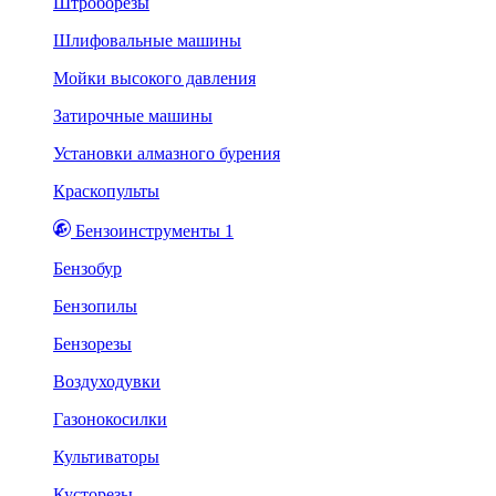
Штроборезы
Шлифовальные машины
Мойки высокого давления
Затирочные машины
Установки алмазного бурения
Краскопульты
Бензоинструменты 1
Бензобур
Бензопилы
Бензорезы
Воздуходувки
Газонокосилки
Культиваторы
Кусторезы