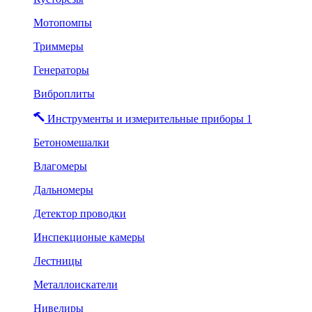
Мотопомпы
Триммеры
Генераторы
Виброплиты
Инструменты и измерительные приборы 1
Бетономешалки
Влагомеры
Дальномеры
Детектор проводки
Инспекционые камеры
Лестницы
Металлоискатели
Нивелиры