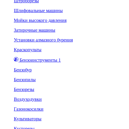
Штроборезы
Шлифовальные машины
Мойки высокого давления
Затирочные машины
Установки алмазного бурения
Краскопульты
Бензоинструменты 1
Бензобур
Бензопилы
Бензорезы
Воздуходувки
Газонокосилки
Культиваторы
Кусторезы