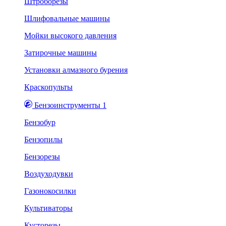
Штроборезы
Шлифовальные машины
Мойки высокого давления
Затирочные машины
Установки алмазного бурения
Краскопульты
Бензоинструменты 1
Бензобур
Бензопилы
Бензорезы
Воздуходувки
Газонокосилки
Культиваторы
Кусторезы