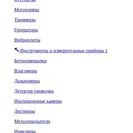
Мотопомпы
Триммеры
Генераторы
Виброплиты
Инструменты и измерительные приборы 1
Бетономешалки
Влагомеры
Дальномеры
Детектор проводки
Инспекционые камеры
Лестницы
Металлоискатели
Нивелиры