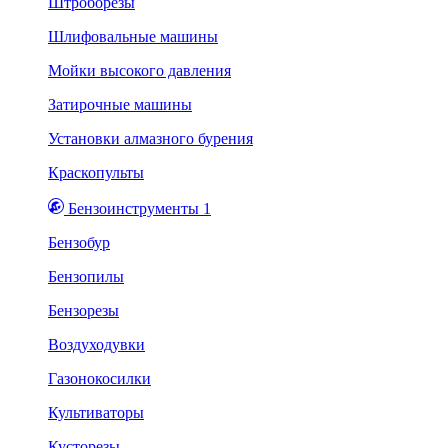
Штроборезы
Шлифовальные машины
Мойки высокого давления
Затирочные машины
Установки алмазного бурения
Краскопульты
Бензоинструменты 1
Бензобур
Бензопилы
Бензорезы
Воздуходувки
Газонокосилки
Культиваторы
Кусторезы