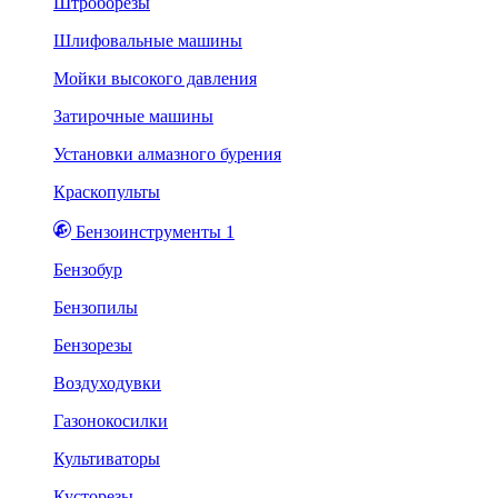
Штроборезы
Шлифовальные машины
Мойки высокого давления
Затирочные машины
Установки алмазного бурения
Краскопульты
Бензоинструменты 1
Бензобур
Бензопилы
Бензорезы
Воздуходувки
Газонокосилки
Культиваторы
Кусторезы