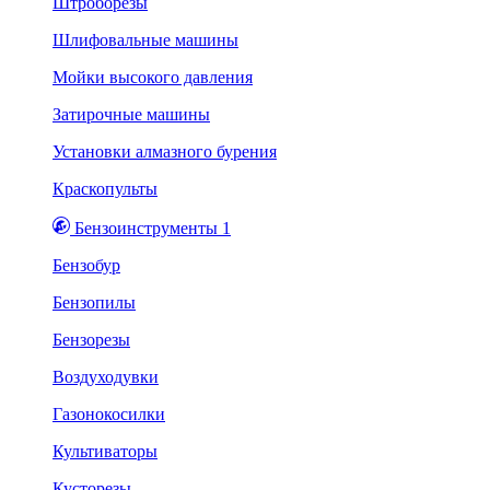
Штроборезы
Шлифовальные машины
Мойки высокого давления
Затирочные машины
Установки алмазного бурения
Краскопульты
Бензоинструменты 1
Бензобур
Бензопилы
Бензорезы
Воздуходувки
Газонокосилки
Культиваторы
Кусторезы