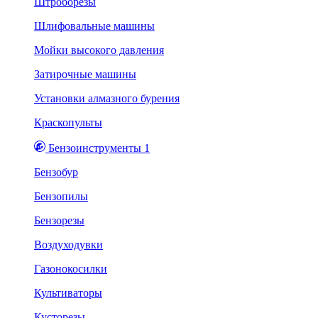
Штроборезы
Шлифовальные машины
Мойки высокого давления
Затирочные машины
Установки алмазного бурения
Краскопульты
Бензоинструменты 1
Бензобур
Бензопилы
Бензорезы
Воздуходувки
Газонокосилки
Культиваторы
Кусторезы