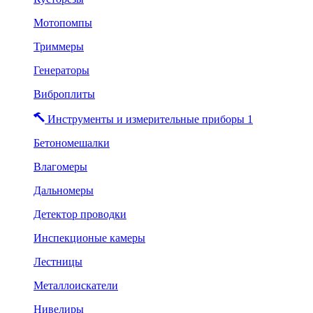
Мотопомпы
Триммеры
Генераторы
Виброплиты
Инструменты и измерительные приборы 1
Бетономешалки
Влагомеры
Дальномеры
Детектор проводки
Инспекционые камеры
Лестницы
Металлоискатели
Нивелиры