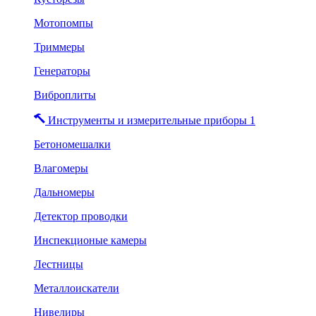
Мотопомпы
Триммеры
Генераторы
Виброплиты
Инструменты и измерительные приборы 1
Бетономешалки
Влагомеры
Дальномеры
Детектор проводки
Инспекционые камеры
Лестницы
Металлоискатели
Нивелиры