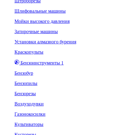
Штроборезы
Шлифовальные машины
Мойки высокого давления
Затирочные машины
Установки алмазного бурения
Краскопульты
Бензоинструменты 1
Бензобур
Бензопилы
Бензорезы
Воздуходувки
Газонокосилки
Культиваторы
Кусторезы