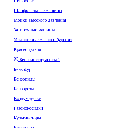
Штроборезы
Шлифовальные машины
Мойки высокого давления
Затирочные машины
Установки алмазного бурения
Краскопульты
Бензоинструменты 1
Бензобур
Бензопилы
Бензорезы
Воздуходувки
Газонокосилки
Культиваторы
Кусторезы