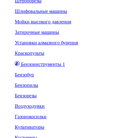
Штроборезы
Шлифовальные машины
Мойки высокого давления
Затирочные машины
Установки алмазного бурения
Краскопульты
Бензоинструменты 1
Бензобур
Бензопилы
Бензорезы
Воздуходувки
Газонокосилки
Культиваторы
Кусторезы