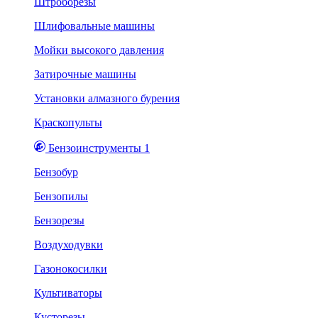
Штроборезы
Шлифовальные машины
Мойки высокого давления
Затирочные машины
Установки алмазного бурения
Краскопульты
Бензоинструменты 1
Бензобур
Бензопилы
Бензорезы
Воздуходувки
Газонокосилки
Культиваторы
Кусторезы