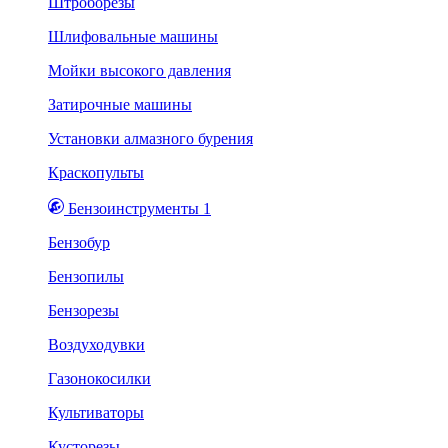
Штроборезы
Шлифовальные машины
Мойки высокого давления
Затирочные машины
Установки алмазного бурения
Краскопульты
Бензоинструменты 1
Бензобур
Бензопилы
Бензорезы
Воздуходувки
Газонокосилки
Культиваторы
Кусторезы