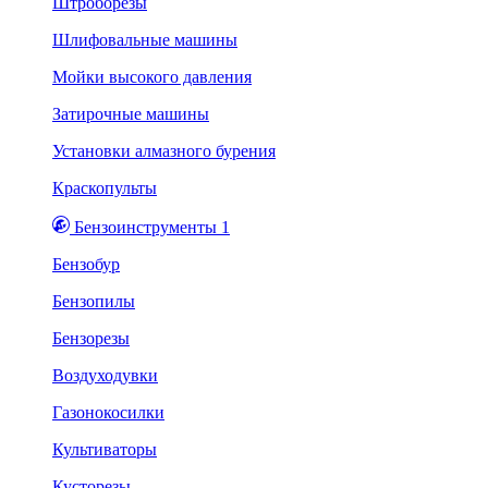
Штроборезы
Шлифовальные машины
Мойки высокого давления
Затирочные машины
Установки алмазного бурения
Краскопульты
Бензоинструменты 1
Бензобур
Бензопилы
Бензорезы
Воздуходувки
Газонокосилки
Культиваторы
Кусторезы