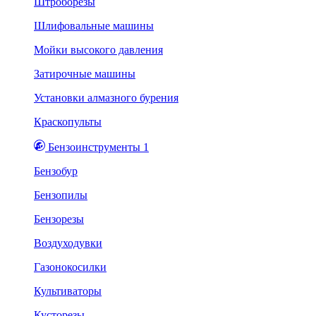
Штроборезы
Шлифовальные машины
Мойки высокого давления
Затирочные машины
Установки алмазного бурения
Краскопульты
Бензоинструменты 1
Бензобур
Бензопилы
Бензорезы
Воздуходувки
Газонокосилки
Культиваторы
Кусторезы