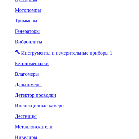
Мотопомпы
Триммеры
Генераторы
Виброплиты
Инструменты и измерительные приборы 1
Бетономешалки
Влагомеры
Дальномеры
Детектор проводки
Инспекционые камеры
Лестницы
Металлоискатели
Нивелиры