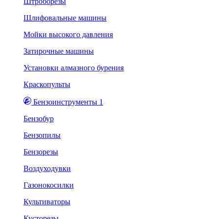
Штроборезы
Шлифовальные машины
Мойки высокого давления
Затирочные машины
Установки алмазного бурения
Краскопульты
Бензоинструменты 1
Бензобур
Бензопилы
Бензорезы
Воздуходувки
Газонокосилки
Культиваторы
Кусторезы