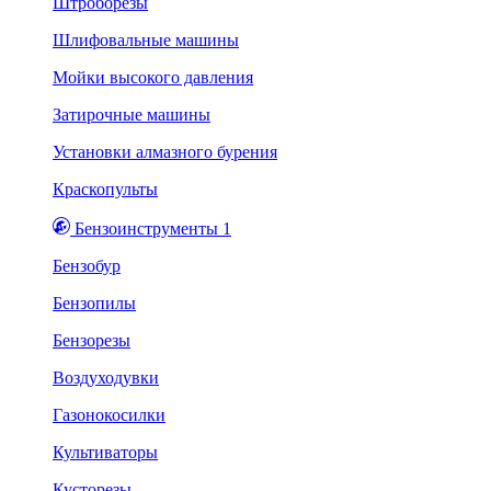
Штроборезы
Шлифовальные машины
Мойки высокого давления
Затирочные машины
Установки алмазного бурения
Краскопульты
Бензоинструменты 1
Бензобур
Бензопилы
Бензорезы
Воздуходувки
Газонокосилки
Культиваторы
Кусторезы