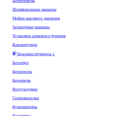
Штроборезы
Шлифовальные машины
Мойки высокого давления
Затирочные машины
Установки алмазного бурения
Краскопульты
Бензоинструменты 1
Бензобур
Бензопилы
Бензорезы
Воздуходувки
Газонокосилки
Культиваторы
Кусторезы