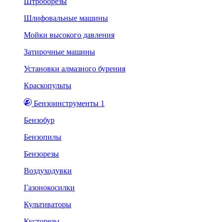
Штроборезы
Шлифовальные машины
Мойки высокого давления
Затирочные машины
Установки алмазного бурения
Краскопульты
Бензоинструменты 1
Бензобур
Бензопилы
Бензорезы
Воздуходувки
Газонокосилки
Культиваторы
Кусторезы