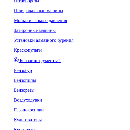
Штроборезы
Шлифовальные машины
Мойки высокого давления
Затирочные машины
Установки алмазного бурения
Краскопульты
Бензоинструменты 1
Бензобур
Бензопилы
Бензорезы
Воздуходувки
Газонокосилки
Культиваторы
Кусторезы