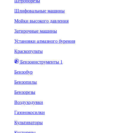
Штроборезы
Шлифовальные машины
Мойки высокого давления
Затирочные машины
Установки алмазного бурения
Краскопульты
Бензоинструменты 1
Бензобур
Бензопилы
Бензорезы
Воздуходувки
Газонокосилки
Культиваторы
Кусторезы