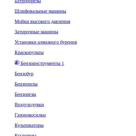
Штроборезы
Шлифовальные машины
Мойки высокого давления
Затирочные машины
Установки алмазного бурения
Краскопульты
Бензоинструменты 1
Бензобур
Бензопилы
Бензорезы
Воздуходувки
Газонокосилки
Культиваторы
Кусторезы