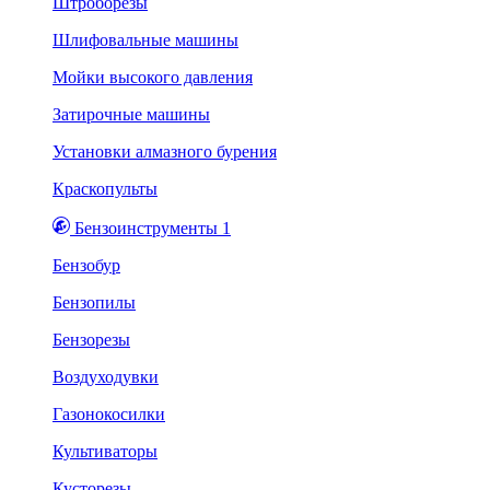
Штроборезы
Шлифовальные машины
Мойки высокого давления
Затирочные машины
Установки алмазного бурения
Краскопульты
Бензоинструменты 1
Бензобур
Бензопилы
Бензорезы
Воздуходувки
Газонокосилки
Культиваторы
Кусторезы