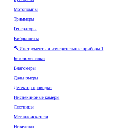
Мотопомпы
Триммеры
Генераторы
Виброплиты
Инструменты и измерительные приборы 1
Бетономешалки
Влагомеры
Дальномеры
Детектор проводки
Инспекционые камеры
Лестницы
Металлоискатели
Нивелиры