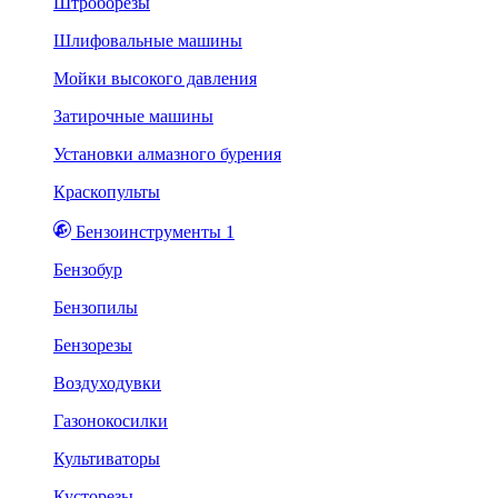
Штроборезы
Шлифовальные машины
Мойки высокого давления
Затирочные машины
Установки алмазного бурения
Краскопульты
Бензоинструменты 1
Бензобур
Бензопилы
Бензорезы
Воздуходувки
Газонокосилки
Культиваторы
Кусторезы