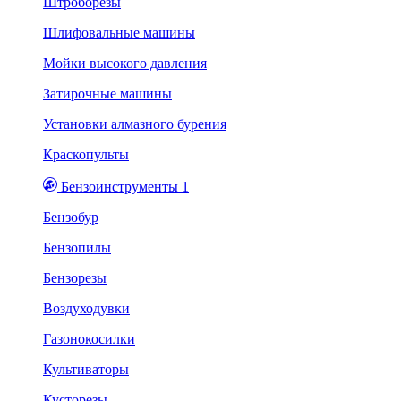
Штроборезы
Шлифовальные машины
Мойки высокого давления
Затирочные машины
Установки алмазного бурения
Краскопульты
Бензоинструменты 1
Бензобур
Бензопилы
Бензорезы
Воздуходувки
Газонокосилки
Культиваторы
Кусторезы