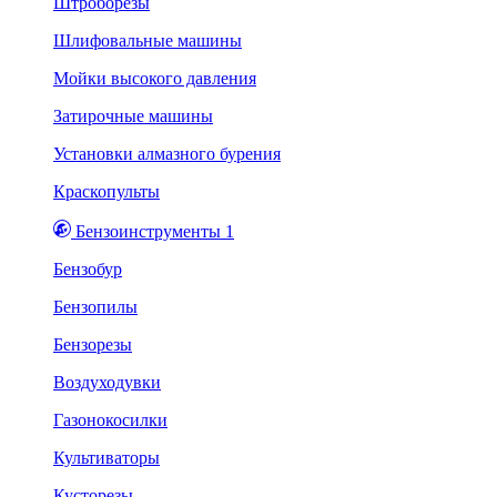
Штроборезы
Шлифовальные машины
Мойки высокого давления
Затирочные машины
Установки алмазного бурения
Краскопульты
Бензоинструменты 1
Бензобур
Бензопилы
Бензорезы
Воздуходувки
Газонокосилки
Культиваторы
Кусторезы