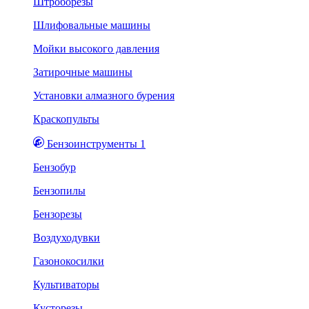
Штроборезы
Шлифовальные машины
Мойки высокого давления
Затирочные машины
Установки алмазного бурения
Краскопульты
Бензоинструменты 1
Бензобур
Бензопилы
Бензорезы
Воздуходувки
Газонокосилки
Культиваторы
Кусторезы