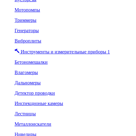
Мотопомпы
Триммеры
Генераторы
Виброплиты
Инструменты и измерительные приборы 1
Бетономешалки
Влагомеры
Дальномеры
Детектор проводки
Инспекционые камеры
Лестницы
Металлоискатели
Нивелиры