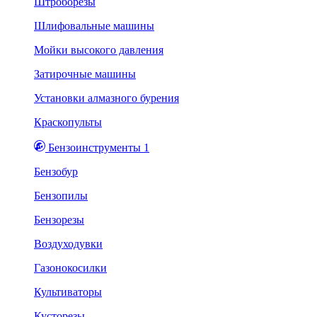
Штроборезы
Шлифовальные машины
Мойки высокого давления
Затирочные машины
Установки алмазного бурения
Краскопульты
Бензоинструменты 1
Бензобур
Бензопилы
Бензорезы
Воздуходувки
Газонокосилки
Культиваторы
Кусторезы