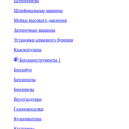
Штроборезы
Шлифовальные машины
Мойки высокого давления
Затирочные машины
Установки алмазного бурения
Краскопульты
Бензоинструменты 1
Бензобур
Бензопилы
Бензорезы
Воздуходувки
Газонокосилки
Культиваторы
Кусторезы