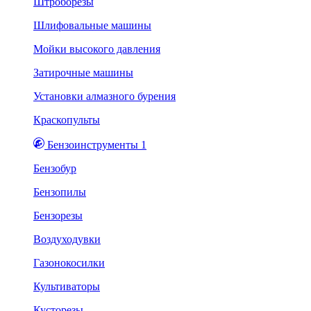
Штроборезы
Шлифовальные машины
Мойки высокого давления
Затирочные машины
Установки алмазного бурения
Краскопульты
Бензоинструменты 1
Бензобур
Бензопилы
Бензорезы
Воздуходувки
Газонокосилки
Культиваторы
Кусторезы