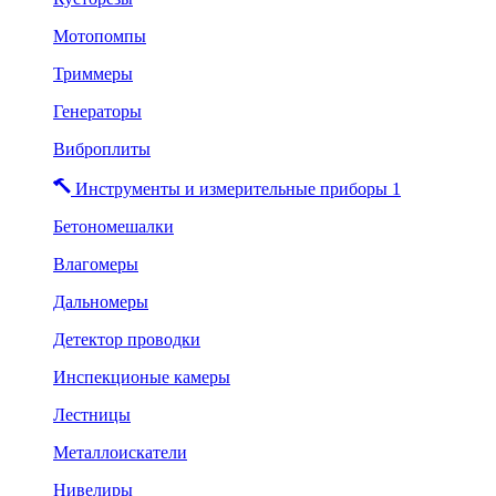
Мотопомпы
Триммеры
Генераторы
Виброплиты
Инструменты и измерительные приборы 1
Бетономешалки
Влагомеры
Дальномеры
Детектор проводки
Инспекционые камеры
Лестницы
Металлоискатели
Нивелиры