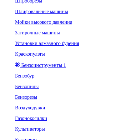
Штроборезы
Шлифовальные машины
Мойки высокого давления
Затирочные машины
Установки алмазного бурения
Краскопульты
Бензоинструменты 1
Бензобур
Бензопилы
Бензорезы
Воздуходувки
Газонокосилки
Культиваторы
Кусторезы