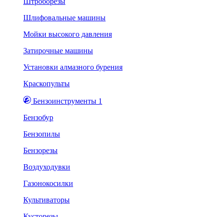
Штроборезы
Шлифовальные машины
Мойки высокого давления
Затирочные машины
Установки алмазного бурения
Краскопульты
Бензоинструменты 1
Бензобур
Бензопилы
Бензорезы
Воздуходувки
Газонокосилки
Культиваторы
Кусторезы