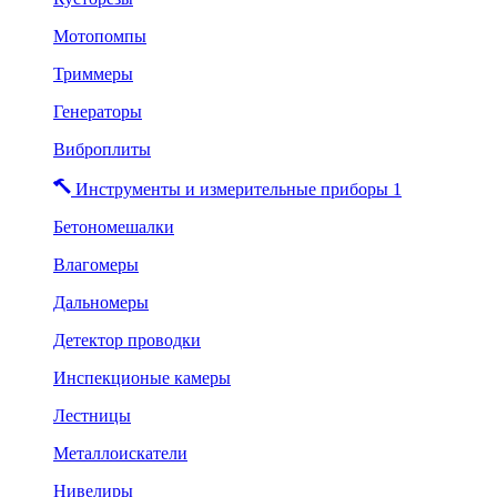
Мотопомпы
Триммеры
Генераторы
Виброплиты
Инструменты и измерительные приборы 1
Бетономешалки
Влагомеры
Дальномеры
Детектор проводки
Инспекционые камеры
Лестницы
Металлоискатели
Нивелиры