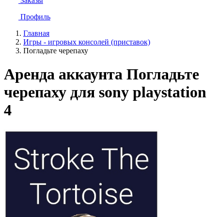
Заказы
Профиль
Главная
Игры - игровых консолей (приставок)
Погладьте черепаху
Аренда аккаунта Погладьте
черепаху для sony playstation
4