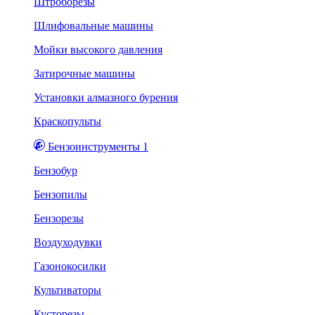
Штроборезы
Шлифовальные машины
Мойки высокого давления
Затирочные машины
Установки алмазного бурения
Краскопульты
Бензоинструменты 1
Бензобур
Бензопилы
Бензорезы
Воздуходувки
Газонокосилки
Культиваторы
Кусторезы