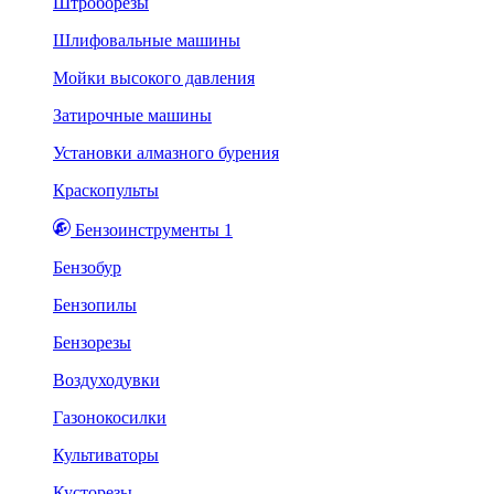
Штроборезы
Шлифовальные машины
Мойки высокого давления
Затирочные машины
Установки алмазного бурения
Краскопульты
Бензоинструменты 1
Бензобур
Бензопилы
Бензорезы
Воздуходувки
Газонокосилки
Культиваторы
Кусторезы