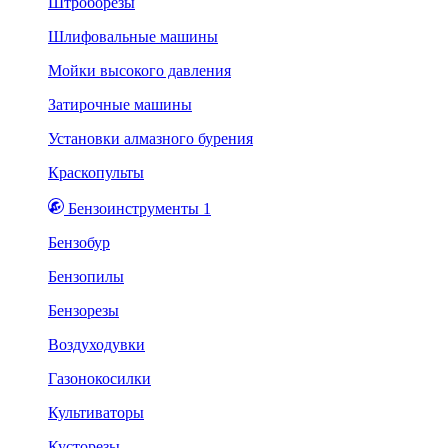
Штроборезы
Шлифовальные машины
Мойки высокого давления
Затирочные машины
Установки алмазного бурения
Краскопульты
Бензоинструменты 1
Бензобур
Бензопилы
Бензорезы
Воздуходувки
Газонокосилки
Культиваторы
Кусторезы