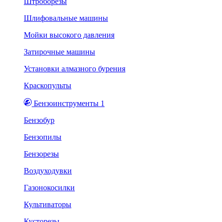
Штроборезы
Шлифовальные машины
Мойки высокого давления
Затирочные машины
Установки алмазного бурения
Краскопульты
Бензоинструменты 1
Бензобур
Бензопилы
Бензорезы
Воздуходувки
Газонокосилки
Культиваторы
Кусторезы