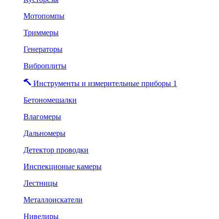
Мотопомпы
Триммеры
Генераторы
Виброплиты
Инструменты и измерительные приборы 1
Бетономешалки
Влагомеры
Дальномеры
Детектор проводки
Инспекционые камеры
Лестницы
Металлоискатели
Нивелиры