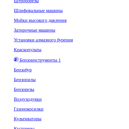
Штроборезы
Шлифовальные машины
Мойки высокого давления
Затирочные машины
Установки алмазного бурения
Краскопульты
Бензоинструменты 1
Бензобур
Бензопилы
Бензорезы
Воздуходувки
Газонокосилки
Культиваторы
Кусторезы