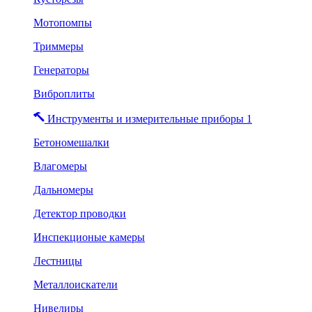
Мотопомпы
Триммеры
Генераторы
Виброплиты
Инструменты и измерительные приборы 1
Бетономешалки
Влагомеры
Дальномеры
Детектор проводки
Инспекционые камеры
Лестницы
Металлоискатели
Нивелиры