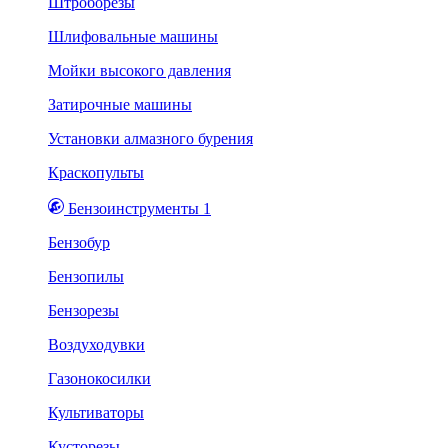
Штроборезы
Шлифовальные машины
Мойки высокого давления
Затирочные машины
Установки алмазного бурения
Краскопульты
Бензоинструменты 1
Бензобур
Бензопилы
Бензорезы
Воздуходувки
Газонокосилки
Культиваторы
Кусторезы