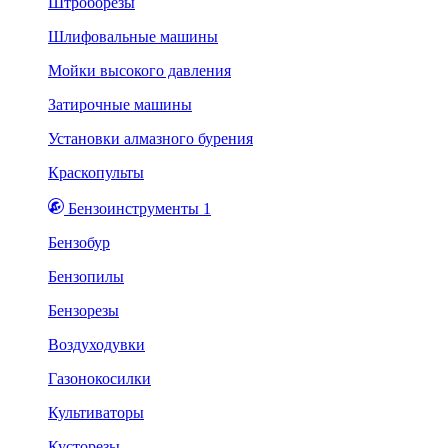
Штроборезы
Шлифовальные машины
Мойки высокого давления
Затирочные машины
Установки алмазного бурения
Краскопульты
Бензоинструменты 1
Бензобур
Бензопилы
Бензорезы
Воздуходувки
Газонокосилки
Культиваторы
Кусторезы