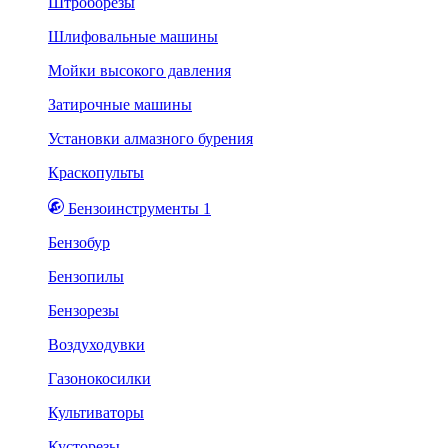
Штроборезы
Шлифовальные машины
Мойки высокого давления
Затирочные машины
Установки алмазного бурения
Краскопульты
Бензоинструменты 1
Бензобур
Бензопилы
Бензорезы
Воздуходувки
Газонокосилки
Культиваторы
Кусторезы