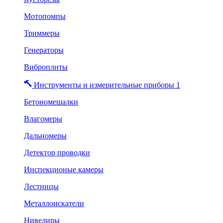
Мотопомпы
Триммеры
Генераторы
Виброплиты
Инструменты и измерительные приборы 1
Бетономешалки
Влагомеры
Дальномеры
Детектор проводки
Инспекционые камеры
Лестницы
Металлоискатели
Нивелиры