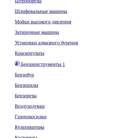
Штроборезы
Шлифовальные машины
Мойки высокого давления
Затирочные машины
Установки алмазного бурения
Краскопульты
Бензоинструменты 1
Бензобур
Бензопилы
Бензорезы
Воздуходувки
Газонокосилки
Культиваторы
Кусторезы