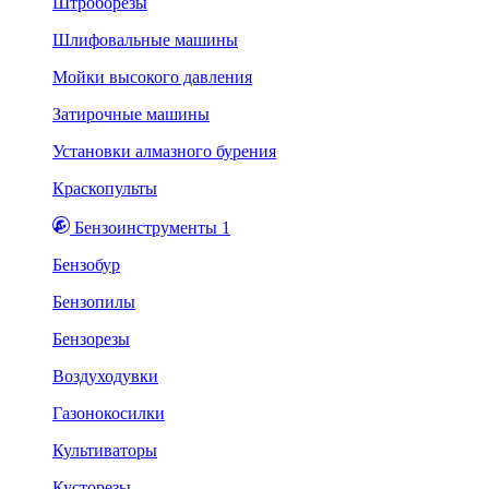
Штроборезы
Шлифовальные машины
Мойки высокого давления
Затирочные машины
Установки алмазного бурения
Краскопульты
Бензоинструменты 1
Бензобур
Бензопилы
Бензорезы
Воздуходувки
Газонокосилки
Культиваторы
Кусторезы