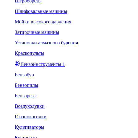
Штроборезы
Шлифовальные машины
Мойки высокого давления
Затирочные машины
Установки алмазного бурения
Краскопульты
Бензоинструменты 1
Бензобур
Бензопилы
Бензорезы
Воздуходувки
Газонокосилки
Культиваторы
Кусторезы