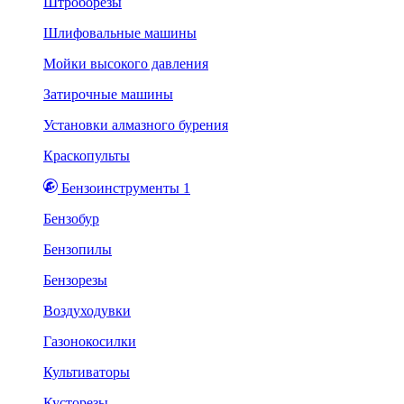
Штроборезы
Шлифовальные машины
Мойки высокого давления
Затирочные машины
Установки алмазного бурения
Краскопульты
Бензоинструменты 1
Бензобур
Бензопилы
Бензорезы
Воздуходувки
Газонокосилки
Культиваторы
Кусторезы