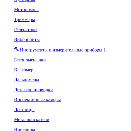
Мотопомпы
Триммеры
Генераторы
Виброплиты
Инструменты и измерительные приборы 1
Бетономешалки
Влагомеры
Дальномеры
Детектор проводки
Инспекционые камеры
Лестницы
Металлоискатели
Нивелиры