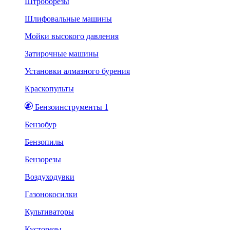
Штроборезы
Шлифовальные машины
Мойки высокого давления
Затирочные машины
Установки алмазного бурения
Краскопульты
Бензоинструменты 1
Бензобур
Бензопилы
Бензорезы
Воздуходувки
Газонокосилки
Культиваторы
Кусторезы