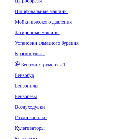
Штроборезы
Шлифовальные машины
Мойки высокого давления
Затирочные машины
Установки алмазного бурения
Краскопульты
Бензоинструменты 1
Бензобур
Бензопилы
Бензорезы
Воздуходувки
Газонокосилки
Культиваторы
Кусторезы