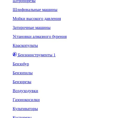
Штроборезы
Шлифовальные машины
Мойки высокого давления
Затирочные машины
Установки алмазного бурения
Краскопульты
Бензоинструменты 1
Бензобур
Бензопилы
Бензорезы
Воздуходувки
Газонокосилки
Культиваторы
Кусторезы