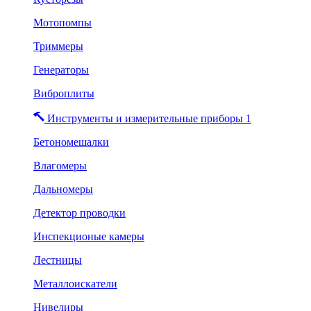
Мотопомпы
Триммеры
Генераторы
Виброплиты
Инструменты и измерительные приборы 1
Бетономешалки
Влагомеры
Дальномеры
Детектор проводки
Инспекционые камеры
Лестницы
Металлоискатели
Нивелиры