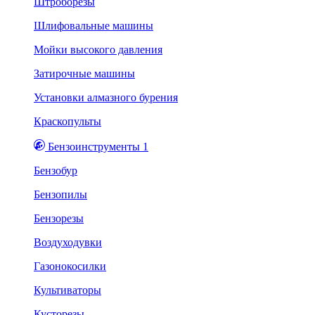
Штроборезы
Шлифовальные машины
Мойки высокого давления
Затирочные машины
Установки алмазного бурения
Краскопульты
Бензоинструменты 1
Бензобур
Бензопилы
Бензорезы
Воздуходувки
Газонокосилки
Культиваторы
Кусторезы