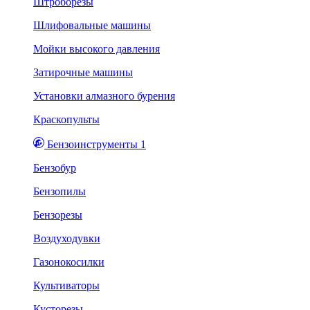
Штроборезы
Шлифовальные машины
Мойки высокого давления
Затирочные машины
Установки алмазного бурения
Краскопульты
Бензоинструменты 1
Бензобур
Бензопилы
Бензорезы
Воздуходувки
Газонокосилки
Культиваторы
Кусторезы