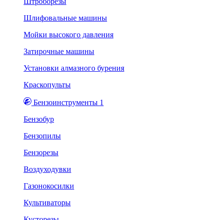
Штроборезы
Шлифовальные машины
Мойки высокого давления
Затирочные машины
Установки алмазного бурения
Краскопульты
Бензоинструменты 1
Бензобур
Бензопилы
Бензорезы
Воздуходувки
Газонокосилки
Культиваторы
Кусторезы